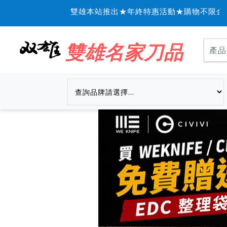
雙雄本站推出★年終特惠活動★購物不限金額信
雙雄名家刀品