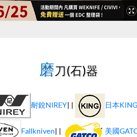
磨
刀(石)器
耐銳NIREY
| |
日本KIN
Fallkniven
| |
美國GAT