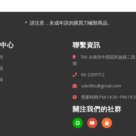
＊ 請注意，未成年請勿購買刀械類商品。
中心
聯繫資訊
利
700 台南市中西區民族路二段7
號
員
06-2269712
員
ssknifes@gmail.com
營業時間:PM:14:30~PM:19:3
關注我們的社群