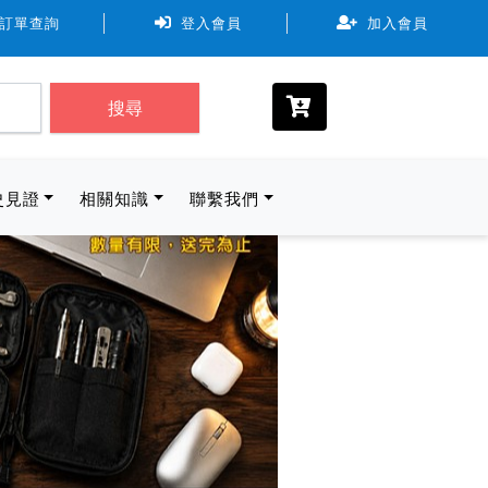
可使用7-11、全家、萊爾富。取貨物流規範尺寸最長邊 ≦ 45cm
訂單查詢
登入會員
加入會員
搜尋
史見證
相關知識
聯繫我們