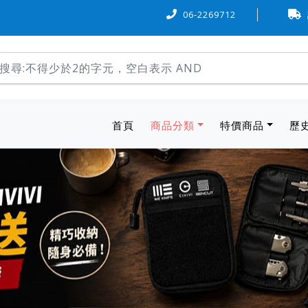
用卡可『6 期 0 率利』購物，歡迎多加利用。
06-2269712
本站物流方式，
(current)
首頁
商品分類
特價商品
歷