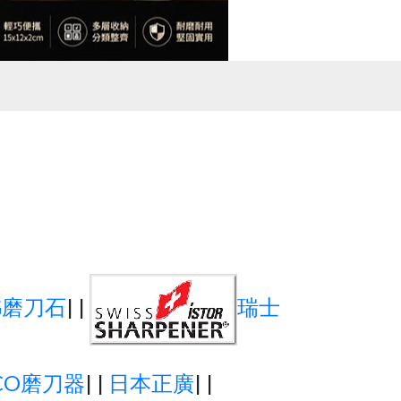
G磨刀石
| |
瑞士
CO磨刀器
| |
日本正廣
| |