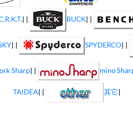
C.R.K.T.
| |
BUCK
| |
SKY
| |
SPYDERCO
| |
rk Sharp
| |
mino Shar
TAIDEA
| |
其它
|