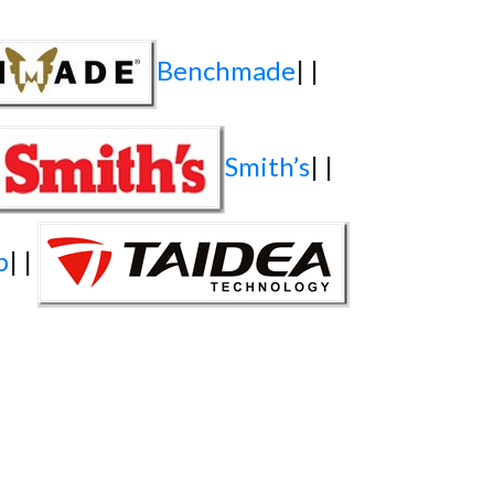
Benchmade
| |
Smith’s
| |
p
| |