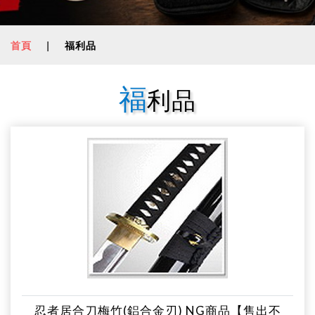
首頁
|
福利品
福
利品
忍者居合刀梅竹(鋁合金刃) NG商品【售出不