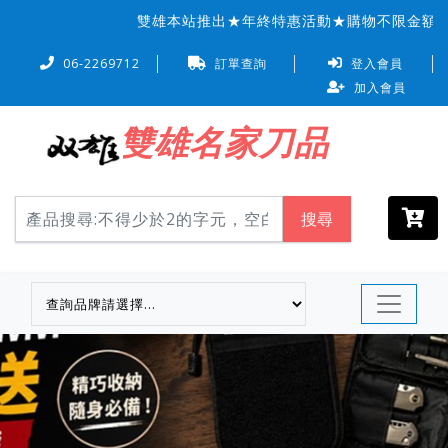
雙雄本站推出★年終特惠活動★購物不限金額信用
06-2269712
訂單查詢
登入會員
加入會員
雙雄名家刀品
搜尋