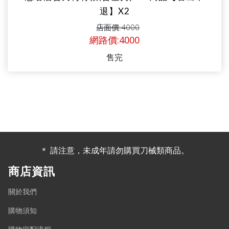
退】X2
店面價:4000
網路價:4000
售完
＊ 請注意，未成年請勿購買刀械類商品。
商店資訊
關於我們
購物須知