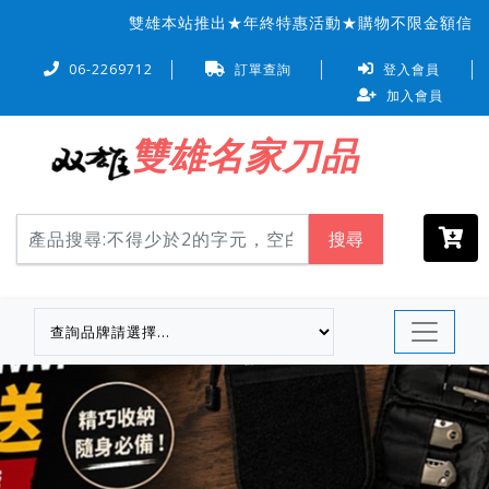
雙雄本站推出★年終特惠活動★購物不限金額信用卡可『6
06-2269712
訂單查詢
登入會員
加入會員
雙雄名家刀品
搜尋