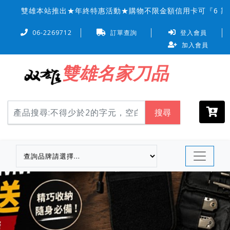
雙雄本站推出★年終特惠活動★購物不限金額信用卡可『6 期 0
06-2269712
訂單查詢
登入會員
加入會員
雙雄名家刀品
搜尋