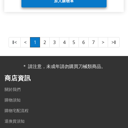
‖<
<
1
2
3
4
5
6
7
>
>‖
＊ 請注意，未成年請勿購買刀械類商品。
商店資訊
關於我們
購物須知
購物宅配流程
退換貨須知