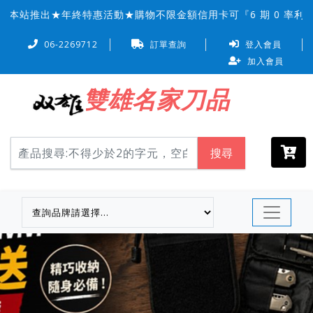
本站推出★年終特惠活動★購物不限金額信用卡可『6 期 0 率利
06-2269712
訂單查詢
登入會員
加入會員
雙雄名家刀品
搜尋