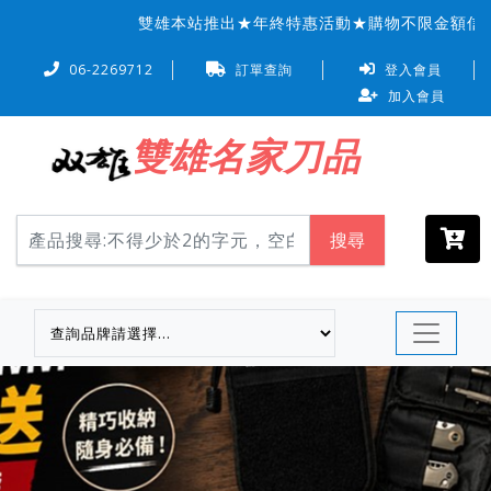
雙雄本站推出★年終特惠活動★購物不限金額信用卡
06-2269712
訂單查詢
登入會員
加入會員
雙雄名家刀品
搜尋