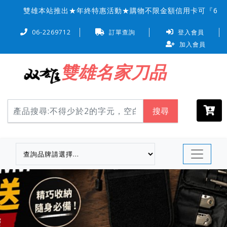
雙雄本站推出★年終特惠活動★購物不限金額信用卡可『6 期 0
06-2269712
訂單查詢
登入會員
加入會員
雙雄名家刀品
搜尋