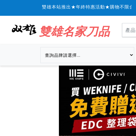
雙雄本站推出★年終特惠活動★購物不限金額信用
雙雄名家刀品