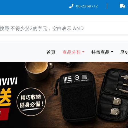
卡可『6 期 0 率利』購物，歡迎多加利用。
06-2269712
本站物流方式，
(current)
首頁
商品分類
特價商品
歷