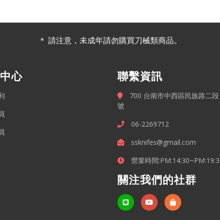
＊ 請注意，未成年請勿購買刀械類商品。
中心
聯繫資訊
利
700 台南市中西區民族路二段7
號
員
06-2269712
員
ssknifes@gmail.com
營業時間:PM:14:30~PM:19:3
關注我們的社群