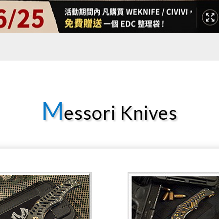
M
essori Knives