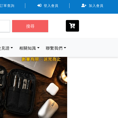
可使用7-11、全家、萊爾富。取貨物流規範尺寸最長邊 ≦ 45cm 
訂單查詢
登入會員
加入會員
搜尋
史見證
相關知識
聯繫我們