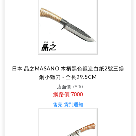
日本 晶之MASANO 木柄黑色鍛造白紙2號三鎂
鋼小獵刀 - 全長29.5CM
店面價:7800
網路價:7000
售完 貨到通知