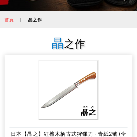
首頁
|
晶之作
晶
之作
日本【晶之】紅檀木柄古式狩獵刀 - 青紙2號 (全