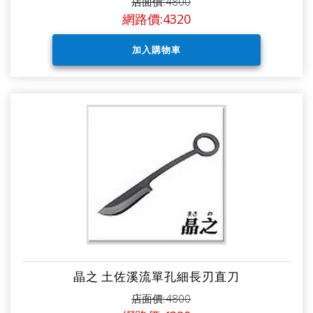
店面價:4800
網路價:4320
晶之 土佐溪流單孔細長刃直刀
店面價:4800