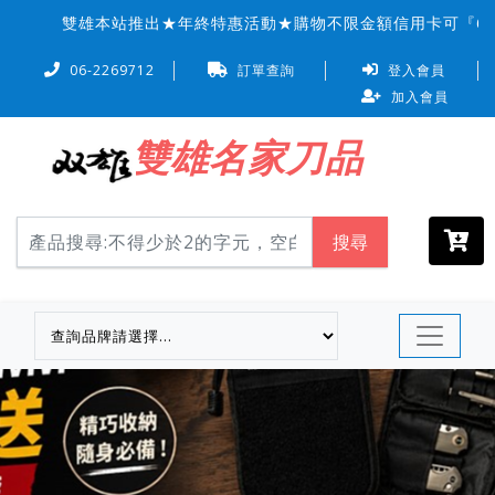
雙雄本站推出★年終特惠活動★購物不限金額信用卡可『6 期
06-2269712
訂單查詢
登入會員
加入會員
雙雄名家刀品
搜尋