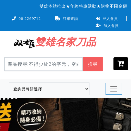
雙雄本站推出★年終特惠活動★購物不限金額信用
06-2269712
訂單查詢
登入會員
加入會員
雙雄名家刀品
搜尋