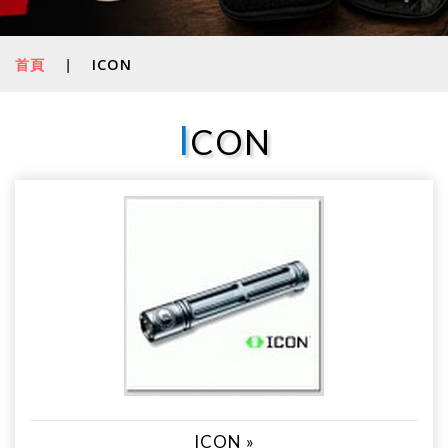
首頁
|
ICON
I
CON
ICON »