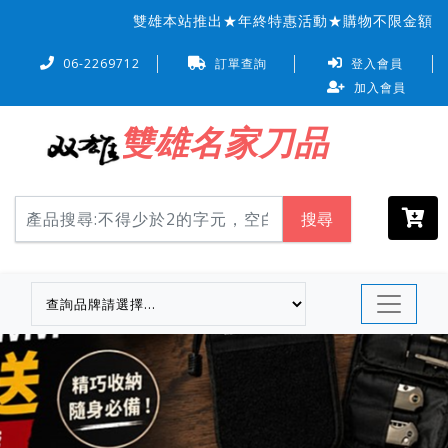
雙雄本站推出★年終特惠活動★購物不限金額信用
06-2269712
訂單查詢
登入會員
加入會員
雙雄名家刀品
搜尋