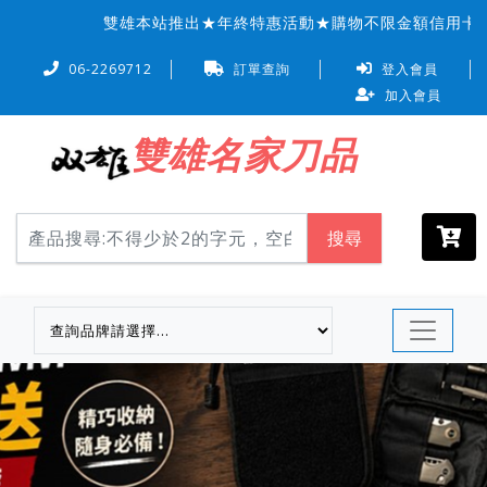
雙雄本站推出★年終特惠活動★購物不限金額信用卡可『
06-2269712
訂單查詢
登入會員
加入會員
雙雄名家刀品
搜尋