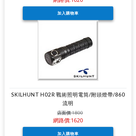
SKILHUNT H02R 戰術照明電筒/附頭燈帶/860
流明
店面價:1800
網路價:1620