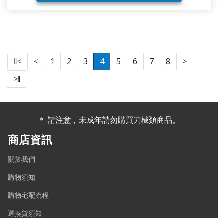
‖<
<
1
2
3
4
5
6
7
8
>
>‖
＊ 請注意，未成年請勿購買刀械類商品。
商店資訊
關於我們
購物須知
購物宅配流程
退換貨須知