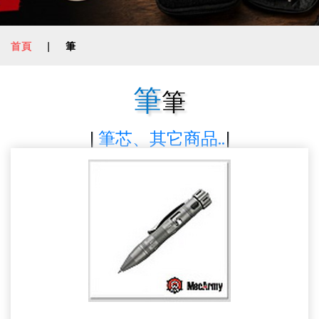
首頁
|
筆
筆
筆
|
筆芯、其它商品..
|