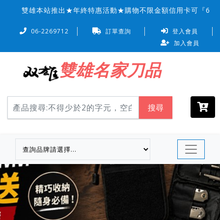
雙雄本站推出★年終特惠活動★購物不限金額信用卡可『6 期 0
06-2269712
訂單查詢
登入會員
加入會員
雙雄名家刀品
搜尋