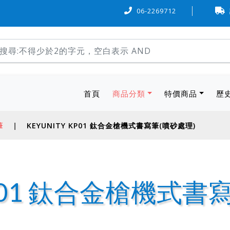
卡可『6 期 0 率利』購物，歡迎多加利用。
06-2269712
本站物流方式，可
(current)
首頁
商品分類
特價商品
歷
筆
|
KEYUNITY KP01 鈦合金槍機式書寫筆(噴砂處理)
 KP01 鈦合金槍機式