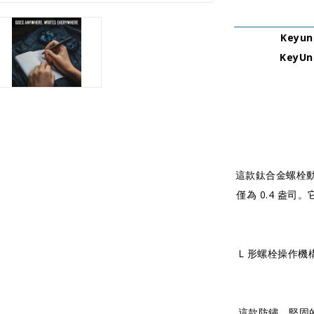
Keyu
KeyUni
這款鈦合金螺栓動作
僅為 0.4 盎
L 形螺栓操作
這款防鏽、堅固的螺