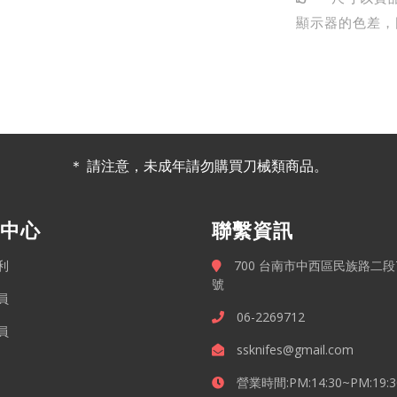
顯示器的色差，
＊ 請注意，未成年請勿購買刀械類商品。
中心
聯繫資訊
利
700 台南市中西區民族路二段7
號
員
06-2269712
員
ssknifes@gmail.com
營業時間:PM:14:30~PM:19:3