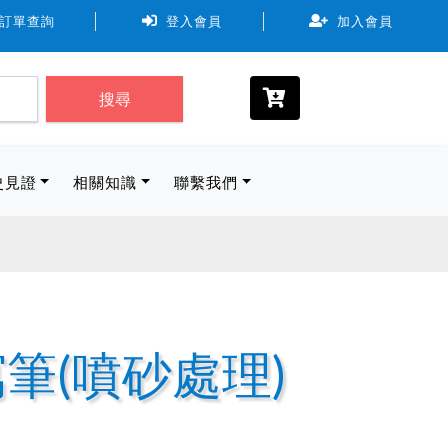
使用7-11、全家、萊爾富。取貨物流規範尺寸最長邊 ≦ 45cm 
訂單查詢
登入會員
加入會員
搜尋
史見證
相關知識
聯繫我們
書寫筆(噴砂處理)