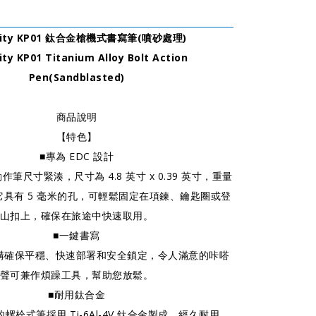
nity KP01 鈦合金槍機式書寫筆(噴砂處理)
ty KP01 Titanium Alloy Bolt Action
Pen(Sandblasted)
商品說明
【特色】
■專為 EDC 設計
筆尺寸緊湊，尺寸為 4.8 英寸 x 0.39 英寸，重量
司。它具有 5 毫米的孔，可輕鬆固定在項鍊、鑰匙圈或登
山扣上，確保在旅途中快速取用。
■一鍵書寫
機構確保平穩、快速部署和安全鎖定，令人滿意的咔嗒
聲可兼作煩躁工具，幫助您放鬆。
■耐用鈦合金
栓式筆採用 Ti-6Al-4V 鈦合金製成，經久耐用，