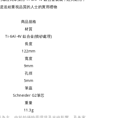
是送給重視品質的人士的實用禮物
商品規格
材質
Ti-6Al-4V 鈦合金(噴砂處理)
長度
122mm
寬度
9mm
孔徑
5mm
筆蕊
Schneider G2筆芯
重量
11.3g
品為主。由於拍攝時受環境及光線影響，及各家