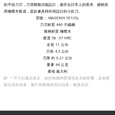
的平頭刀刃，刀背開瓶功能設計，最符合日常上的需求。握柄採
用橄欖木製成，是款兼具時尚與設計的小折刀。
型號： MASERIN 551/OL
刀刃材質 440 不鏽鋼
握柄材質 橄欖木
硬度 56 -57 HRC
全長 11 公分
刃長 4.3 公分
刃厚 約 0.21 公分
重量 44 公克
產地 義大利
＊尺寸以實品為主。由於拍攝時受環境及光線影響，及各家
顯示器的色差，圖片與實物有些許誤差，敬請見諒。