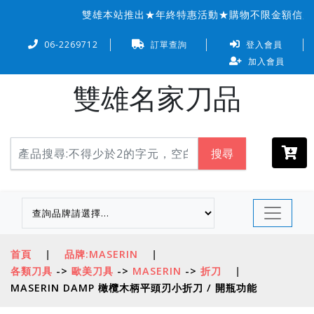
雙雄本站推出★年終特惠活動★購物不限金額信用卡
06-2269712
訂單查詢
登入會員
加入會員
雙雄名家刀品
搜尋
首頁
|
品牌:MASERIN
|
各類刀具
->
歐美刀具
->
MASERIN
->
折刀
|
MASERIN DAMP 橄欖木柄平頭刃小折刀 / 開瓶功能