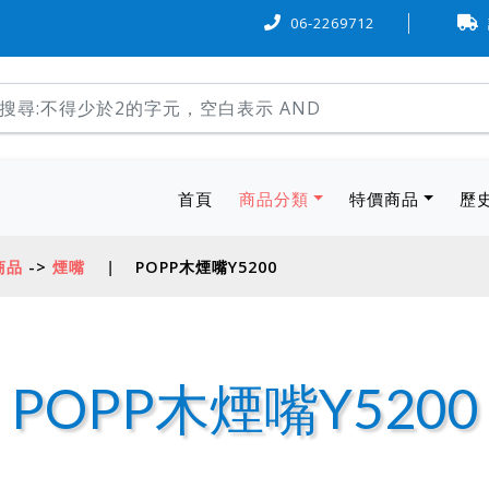
信用卡可『6 期 0 率利』購物，歡迎多加利用。
06-2269712
本站物流方式
(current)
首頁
商品分類
特價商品
歷
商品
->
煙嘴
|
POPP木煙嘴Y5200
POPP木煙嘴Y5200