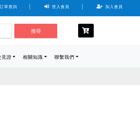
，可使用7-11、全家、萊爾富。取貨物流規範尺寸最長邊 ≦ 45c
訂單查詢
登入會員
加入會員
搜尋
史見證
相關知識
聯繫我們